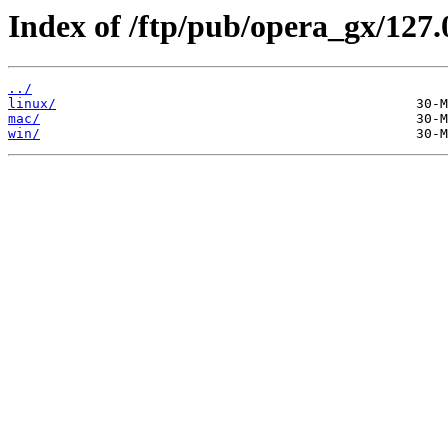
Index of /ftp/pub/opera_gx/127.
../
linux/
mac/
win/