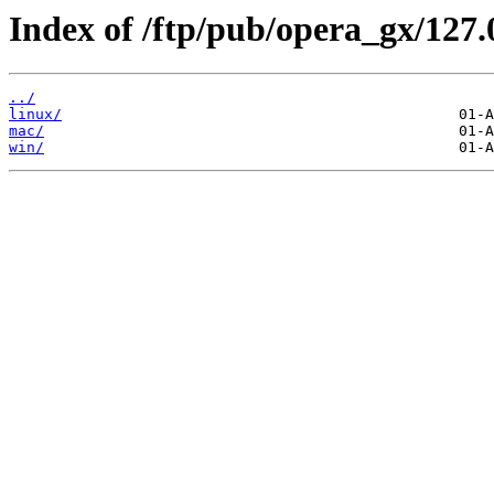
Index of /ftp/pub/opera_gx/127.
../
linux/
mac/
win/