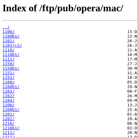
Index of /ftp/pub/opera/mac/
../
1100/
1100b1/
1101/
1101rc2/
1110/
1110b1/
1111/
1150/
1150b1/
1151/
1152/
1160/
1160b1/
1161/
1162/
1164/
1200/
1200b1/
1201/
1202/
1210/
1210b1/
1211/