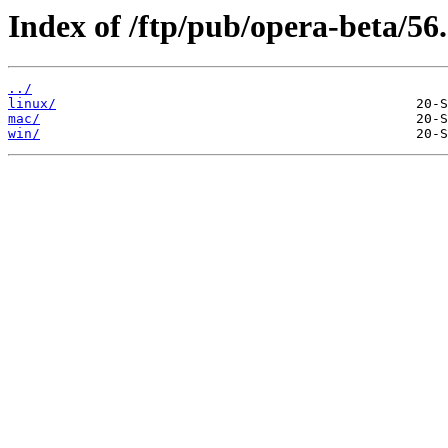
Index of /ftp/pub/opera-beta/56.
../
linux/
mac/
win/