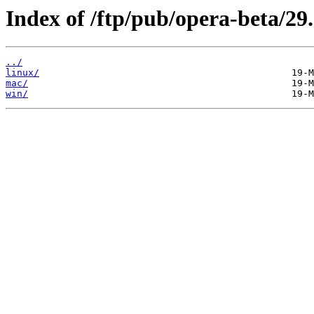
Index of /ftp/pub/opera-beta/29.
../
linux/
mac/
win/