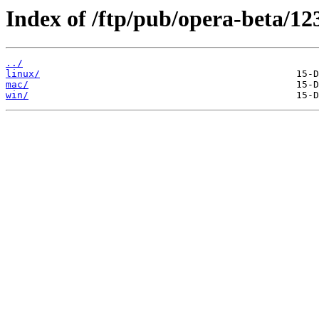
Index of /ftp/pub/opera-beta/12
../
linux/
mac/
win/